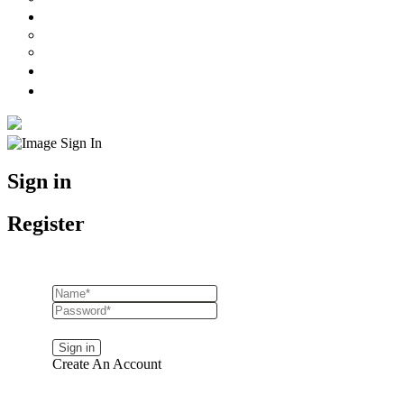
Preços
Preços Mulher
Preços Homem
Marcações
Onde Estamos
Sign in
Register
Lost your password?
Create An Account