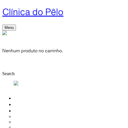
Clínica do Pêlo
Menu
Cart
0
Nenhum produto no carrinho.
Shop
Account
Search
Quem Somos
Depilação Laser
Introdução
Depilação Mulher
Depilação Homem