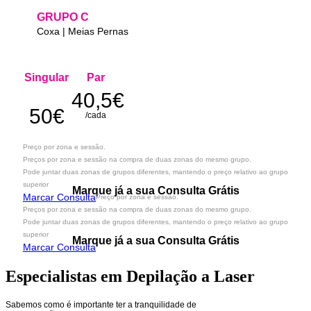
GRUPO C
Coxa | Meias Pernas
Singular
Par
40,5€
50€
/cada
Preço por zona e sessão.
Preços por zona e sessão na compra de duas zonas do mesmo grupo.
Pode juntar duas zonas de grupos diferentes, mantendo o preço relativo ao grupo
superior
Marque já a sua Consulta Grátis
Marcar Consulta
Preço por zona e sessão.
Preços por zona e sessão na compra de duas zonas do mesmo grupo.
Pode juntar duas zonas de grupos diferentes, mantendo o preço relativo ao grupo
superior
Marque já a sua Consulta Grátis
Marcar Consulta
Especialistas em Depilação a Laser
Sabemos como é importante ter a tranquilidade de