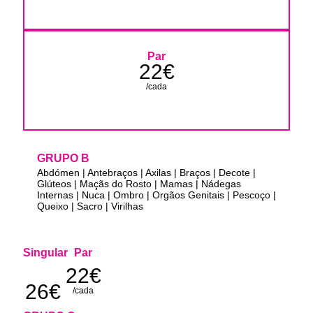
Par
22€
/cada
GRUPO B
Abdómen | Antebraços | Axilas | Braços | Decote |
Glúteos | Maçãs do Rosto | Mamas | Nádegas
Internas | Nuca | Ombro | Orgãos Genitais | Pescoço |
Queixo | Sacro | Virilhas
Singular
Par
22€
26€
/cada