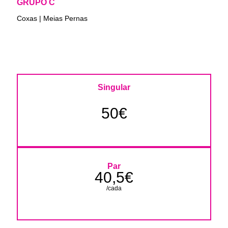
GRUPO C
Coxas | Meias Pernas
Singular
50€
Par
40,5€
/cada