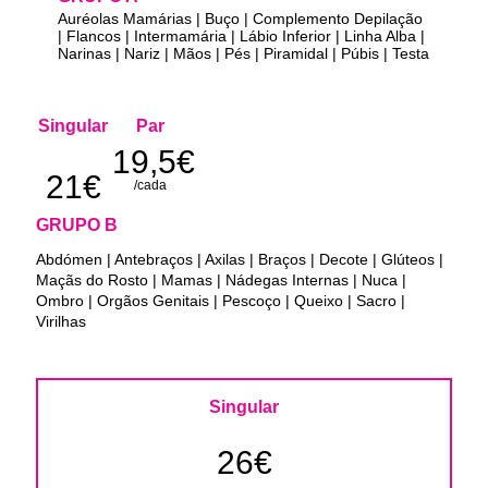
Auréolas Mamárias | Buço | Complemento Depilação
| Flancos | Intermamária | Lábio Inferior | Linha Alba |
Narinas | Nariz | Mãos | Pés | Piramidal | Púbis | Testa
Singular
Par
19,5€
21€
/cada
GRUPO B
Abdómen | Antebraços | Axilas | Braços | Decote | Glúteos |
Maçãs do Rosto | Mamas | Nádegas Internas | Nuca |
Ombro | Orgãos Genitais | Pescoço | Queixo | Sacro |
Virilhas
Singular
26€