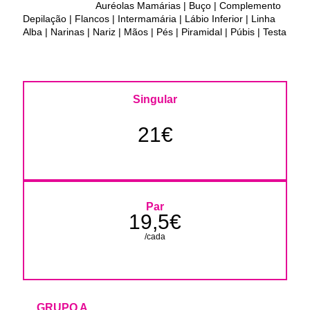
Auréolas Mamárias | Buço | Complemento
Depilação | Flancos | Intermamária | Lábio Inferior | Linha
Alba | Narinas | Nariz | Mãos | Pés | Piramidal | Púbis | Testa
Singular
21€
Par
19,5€
/cada
GRUPO A