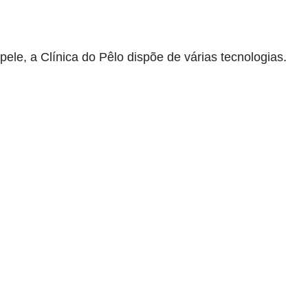
pele, a Clínica do Pêlo dispõe de várias tecnologias.
ança é uma excelente oferta. Procure uma Clínica do Pêlo per