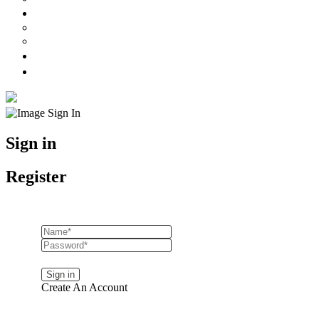
Preços
Preços Mulher
Preços Homem
Marcações
Onde Estamos
Sign in
Register
Lost your password?
Create An Account