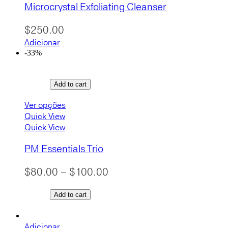
Microcrystal Exfoliating Cleanser
$
250.00
Adicionar
-33%
Add to cart
Ver opções
Quick View
Quick View
PM Essentials Trio
Price
$
80.00
–
$
100.00
range:
Add to cart
$80.00
through
$100.00
Adicionar