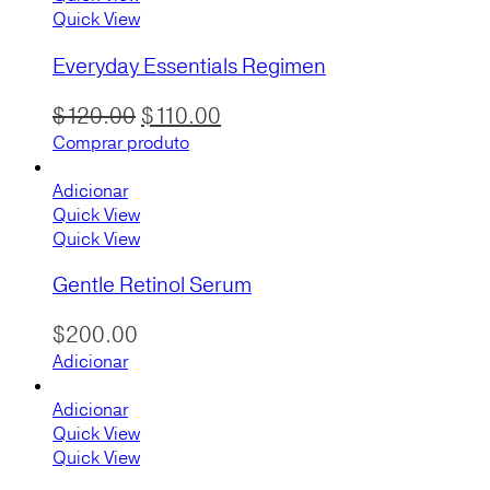
Quick View
Everyday Essentials Regimen
O
O
$
120.00
$
110.00
preço
preço
Comprar produto
original
atual
Adicionar
era:
é:
Quick View
$120.00.
$110.00.
Quick View
Gentle Retinol Serum
$
200.00
Adicionar
Adicionar
Quick View
Quick View