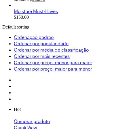
$200.00.
$150.00.
preço
preço
original
atual
Moisture Must-Haves
era:
é:
$
150.00
$250.00.
$200.00.
Default sorting
Ordenação padrão
Ordenar por popularidade
Ordenar por média de classificação
Ordenar por mais recentes
Ordenar por preço: menor para maior
Ordenar por preço: maior para menor
Hot
Comprar produto
Quick View