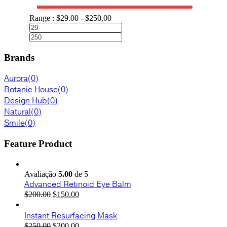
Range :
$
29.00
-
$
250.00
Brands
Aurora
(0)
Botanic House
(0)
Design Hub
(0)
Natural
(0)
Smile
(0)
Feature Product
Avaliação
5.00
de 5
Advanced Retinoid Eye Balm
O
O
$
200.00
$
150.00
preço
preço
original
atual
Instant Resurfacing Mask
era:
é:
O
O
$
250.00
$
200.00