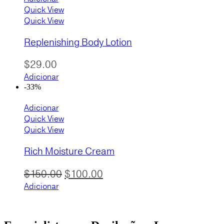
Quick View
Quick View
Replenishing Body Lotion
$
29.00
Adicionar
-33%
Adicionar
Quick View
Quick View
Rich Moisture Cream
O
O
$
150.00
$
100.00
preço
preço
Adicionar
original
atual
era:
é: