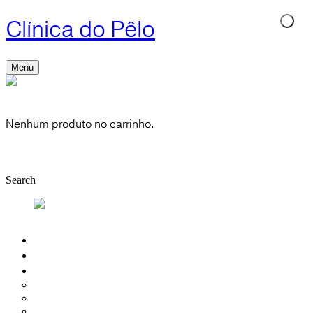
Clínica do Pêlo
Menu
Cart
0
Nenhum produto no carrinho.
Shop
Account
Search
Quem Somos
Depilação Laser
Introdução
Depilação Mulher
Depilação Homem