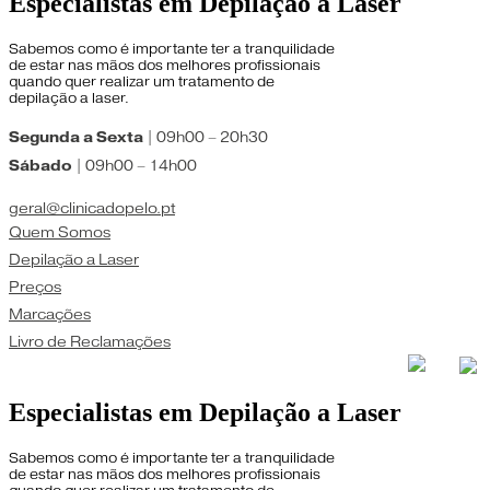
Especialistas em Depilação a Laser
$150.00.
$100.00.
Sabemos como é importante ter a tranquilidade
de estar nas mãos dos melhores profissionais
quando quer realizar um tratamento de
depilação a laser.
Segunda a Sexta
| 09h00 – 20h30
Sábado
| 09h00 – 14h00
geral@clinicadopelo.pt
Quem Somos
Depilação a Laser
Preços
Marcações
Livro de Reclamações
Especialistas em Depilação a Laser
Sabemos como é importante ter a tranquilidade
de estar nas mãos dos melhores profissionais