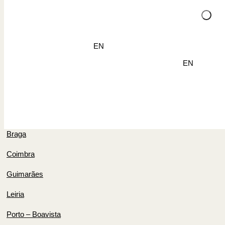
Clínica do Pêlo
EN
EN
North
Aveiro
Braga
Coimbra
Guimarães
Leiria
Porto – Boavista