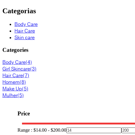
Categorias
Body Care
Hair Care
Skin care
Categories
Body Care
(4)
Girl Skincare
(3)
Hair Care
(7)
Homem
(8)
Make Up
(5)
Mulher
(5)
Price
Range :
$
14.00
-
$
200.00