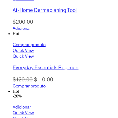
At-Home Dermaplaning Tool
$
200.00
Adicionar
Hot
Comprar produto
Quick View
Quick View
Everyday Essentials Regimen
O
O
$
120.00
$
110.00
preço
preço
Comprar produto
Hot
original
atual
-20%
era:
é:
Adicionar
$120.00.
$110.00.
Quick View