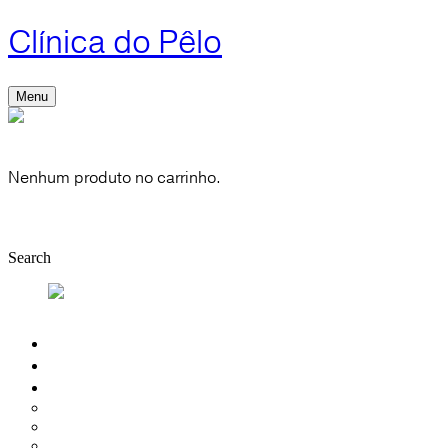
Clínica do Pêlo
Menu
Cart
0
Nenhum produto no carrinho.
Shop
Account
Search
Quem Somos
Depilação Laser
Introdução
Depilação Mulher
Depilação Homem