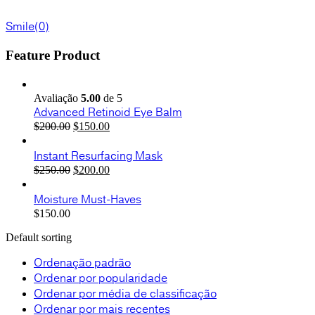
Smile
(0)
Feature Product
Avaliação
5.00
de 5
Advanced Retinoid Eye Balm
O
O
$
200.00
$
150.00
preço
preço
original
atual
Instant Resurfacing Mask
era:
é:
O
O
$
250.00
$
200.00
$200.00.
$150.00.
preço
preço
original
atual
Moisture Must-Haves
era:
é:
$
150.00
$250.00.
$200.00.
Default sorting
Ordenação padrão
Ordenar por popularidade
Ordenar por média de classificação
Ordenar por mais recentes