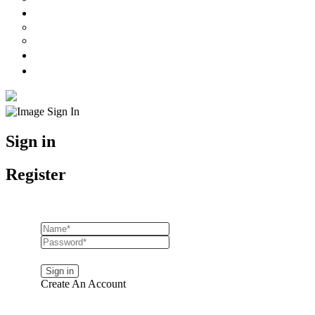
Preços
Preços Mulher
Preços Homem
Marcações
Onde Estamos
Sign in
Register
Lost your password?
Create An Account