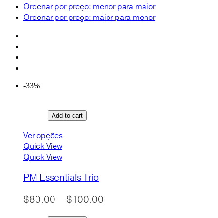
Ordenar por preço: menor para maior
Ordenar por preço: maior para menor
-33%
Add to cart
Ver opções
Quick View
Quick View
PM Essentials Trio
Price
$
80.00
–
$
100.00
range: