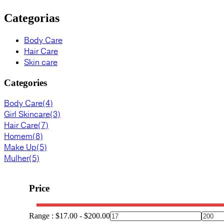
Categorias
Body Care
Hair Care
Skin care
Categories
Body Care
(4)
Girl Skincare
(3)
Hair Care
(7)
Homem
(8)
Make Up
(5)
Mulher
(5)
Price
Range :
$
17.00
-
$
200.00