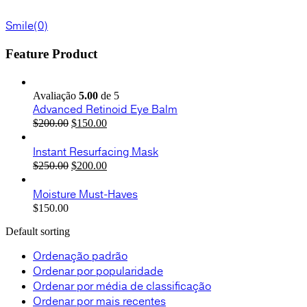
Smile
(0)
Feature Product
Avaliação
5.00
de 5
Advanced Retinoid Eye Balm
O
O
$
200.00
$
150.00
preço
preço
original
atual
Instant Resurfacing Mask
era:
é:
O
O
$
250.00
$
200.00
$200.00.
$150.00.
preço
preço
original
atual
Moisture Must-Haves
era:
é:
$
150.00
$250.00.
$200.00.
Default sorting
Ordenação padrão
Ordenar por popularidade
Ordenar por média de classificação
Ordenar por mais recentes