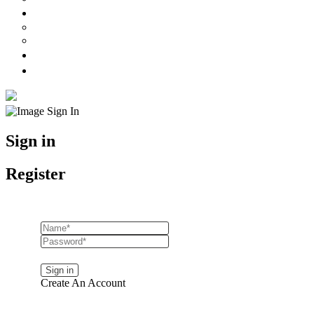
Preços
Preços Mulher
Preços Homem
Marcações
Onde Estamos
Sign in
Register
Lost your password?
Create An Account