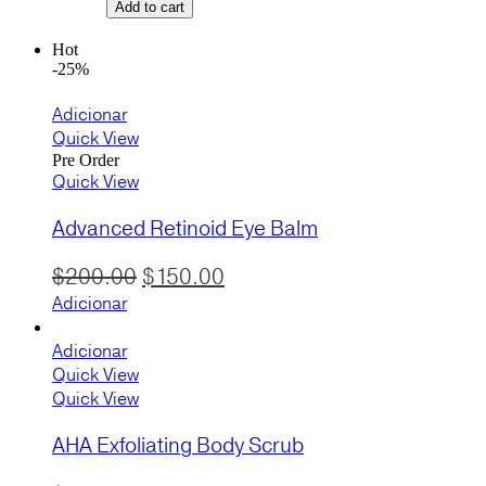
Add to cart
$80.00
through
Hot
-25%
$100.00
Adicionar
Quick View
Pre Order
Quick View
Advanced Retinoid Eye Balm
O
O
$
200.00
$
150.00
preço
preço
Adicionar
original
atual
Adicionar
era:
é:
Quick View
$200.00.
$150.00.
Quick View
AHA Exfoliating Body Scrub