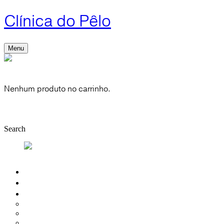
Clínica do Pêlo
Menu
Cart
0
Nenhum produto no carrinho.
Shop
Account
Search
Quem Somos
Depilação Laser
Introdução
Depilação Mulher
Depilação Homem